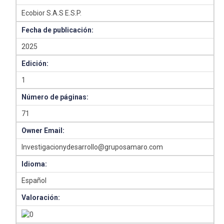
Ecobior S.A.S E.S.P.
Fecha de publicación:
2025
Edición:
1
Número de páginas:
71
Owner Email:
Investigacionydesarrollo@gruposamaro.com
Idioma:
Español
Valoración: