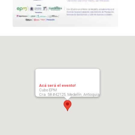
Acá será el evento!
Cubo EPM
Cra. 58 #42125, Medellín, Antioquia