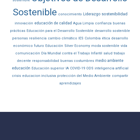
sostenible
Sostenible
sostenibilidad
Liderazgo
conocimiento
educación de calidad
innovación
Agua Limpia
confianza
buenas
prácticas
Educación para el Desarrollo Sostenible
desarrollo sostenible
personas
resiliencia
cambio climático
IES
Colombia
ética
desarrollo
económico
futuro
Educación
Silver Economy
moda sostenible
vida
comunicación
Día Mundial contra el Trabajo Infantil
salud
trabajo
medio ambiente
decente
responsabilidad
buenas costumbres
educación
Educación superior
IA
COVID-19
ODS
inteligencia artificial
crisis
educacion inclusiva
protección del Medio Ambiente
compartir
aprendizajes