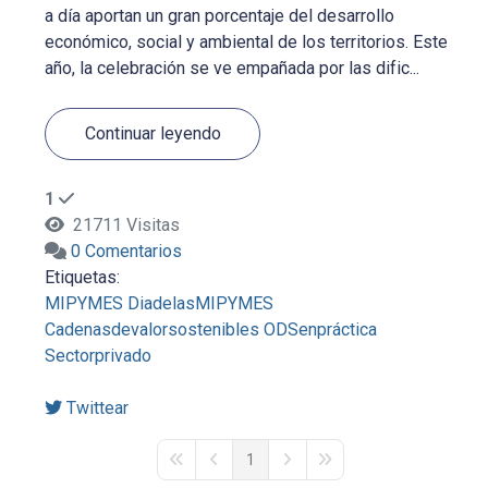
a día aportan un gran porcentaje del desarrollo
económico, social y ambiental de los territorios. Este
año, la celebración se ve empañada por las dific...
Continuar leyendo
1
21711 Visitas
0 Comentarios
Etiquetas:
MIPYMES
DiadelasMIPYMES
Cadenasdevalorsostenibles
ODSenpráctica
Sectorprivado
Twittear
1
First Page
Previous Page
Next Page
Last Page