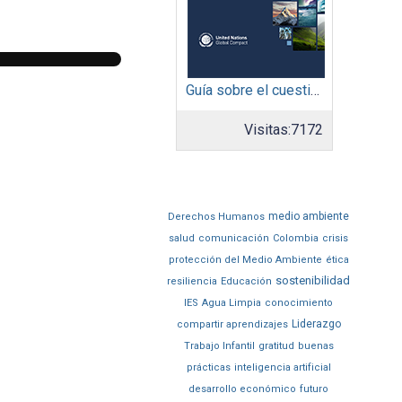
Guía sobre el cuestionario: Comunicación de Progreso
Visitas:
7172
medio ambiente
Derechos Humanos
salud
comunicación
Colombia
crisis
protección del Medio Ambiente
ética
sostenibilidad
resiliencia
Educación
IES
Agua Limpia
conocimiento
Liderazgo
compartir aprendizajes
Trabajo Infantil
gratitud
buenas
prácticas
inteligencia artificial
desarrollo económico
futuro