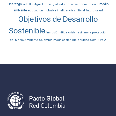
Liderazgo
medio
vida
IES
Agua Limpia
gratitud
confianza
conocimiento
ambiente
educacion inclusiva
inteligencia artificial
futuro
salud
Objetivos de Desarrollo
Sostenible
inclusión
ética
crisis
resiliencia
protección
del Medio Ambiente
Colombia
moda sostenible
equidad
COVID-19
IA