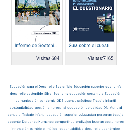
Informe de Sostenibilidad 2025: Parque Arauco
Guía sobre el cuestionario: Comunicación de Progreso
Visitas:
684
Visitas:
7165
Educación para el Desarrollo Sostenible
Educación superior
economía
desarrollo sostenible
Silver Economy
educación sostenible
Educación
comunicación
pandemia
ODS
buenas prácticas
Trabajo Infantil
sostenibilidad
educación de calidad
gestión empresarial
Día Mundial
educación
contra el Trabajo Infantil
educación superior
personas
trabajo
decente
Derechos Humanos
compartir aprendizajes
buenas costumbres
innovación
cambio climático
responsabilidad
desarrollo económico