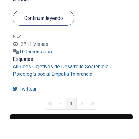
Continuar leyendo
5
2711 Visitas
0 Comentarios
Etiquetas:
AllSides
Objetivos de Desarrollo Sostenible
Psicología social
Empatía
Tolerancia
Twittear
1
First Page
Previous Page
Next Page
Last Page