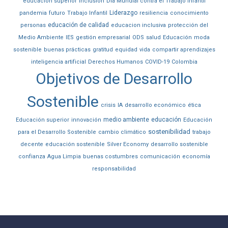
educación superior
inclusión
Día Mundial contra el Trabajo Infantil
Liderazgo
pandemia
futuro
Trabajo Infantil
resiliencia
conocimiento
educación de calidad
personas
educacion inclusiva
protección del
Medio Ambiente
IES
gestión empresarial
ODS
salud
Educación
moda
sostenible
buenas prácticas
gratitud
equidad
vida
compartir aprendizajes
inteligencia artificial
Derechos Humanos
COVID-19
Colombia
Objetivos de Desarrollo
Sostenible
crisis
IA
desarrollo económico
ética
medio ambiente
educación
Educación superior
innovación
Educación
sostenibilidad
para el Desarrollo Sostenible
cambio climático
trabajo
decente
educación sostenible
Silver Economy
desarrollo sostenible
confianza
Agua Limpia
buenas costumbres
comunicación
economía
responsabilidad