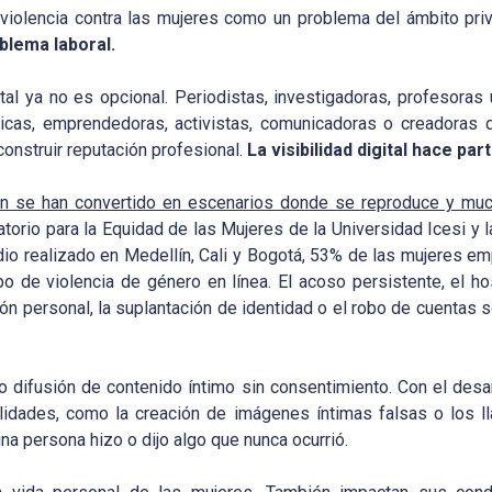
iolencia contra las mujeres como un problema del ámbito priv
blema laboral.
al ya no es opcional. Periodistas, investigadoras, profesoras 
blicas, emprendedoras, activistas, comunicadoras o creadora
construir reputación profesional.
La visibilidad digital hace par
se han convertido en escenarios donde se reproduce y mucha
torio para la Equidad de las Mujeres de la Universidad Icesi 
dio realizado en Medellín, Cali y Bogotá, 53% de las mujeres e
po de violencia de género en línea. El acoso persistente, el h
ción personal, la suplantación de identidad o el robo de cuent
o difusión de contenido íntimo sin consentimiento. Con el desar
alidades, como la creación de imágenes íntimas falsas o los
a persona hizo o dijo algo que nunca ocurrió.