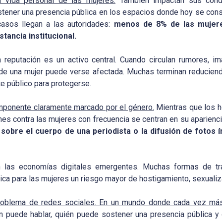
a vida personal de las mujeres.
También impactan sus condic
tener una presencia pública en los espacios donde hoy se const
asos llegan a las autoridades:
menos de 8% de las mujeres
tancia institucional.
reputación es un activo central. Cuando circulan rumores,
ad de una mujer puede verse afectada. Muchas terminan reduciend
e público para protegerse.
mponente claramente marcado por el género.
Mientras que los h
es contra las mujeres con frecuencia se centran en su apariencia
sobre el cuerpo de una periodista o la difusión de fotos í
 las economías digitales emergentes. Muchas formas de tra
lica para las mujeres un riesgo mayor de hostigamiento, sexuali
problema de redes sociales. En un mundo donde cada vez más t
n puede hablar, quién puede sostener una presencia pública y q