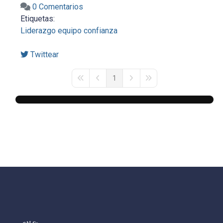
0 Comentarios
Etiquetas:
Liderazgo
equipo
confianza
Twittear
1
First Page
Previous Page
Next Page
Last Page