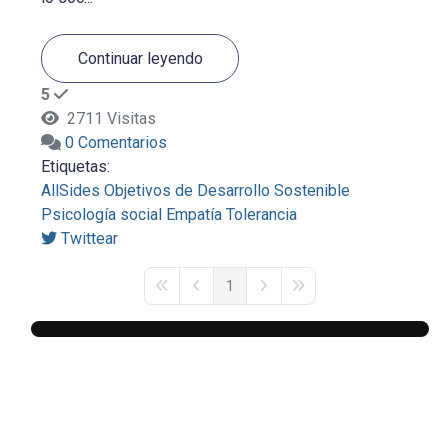
Continuar leyendo
5
2711 Visitas
0 Comentarios
Etiquetas:
AllSides
Objetivos de Desarrollo Sostenible
Psicología social
Empatía
Tolerancia
Twittear
1
First Page
Previous Page
Next Page
Last Page