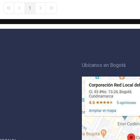
1
First Page
Previous Page
Next Page
Last Page
Ubícanos en Bogotá